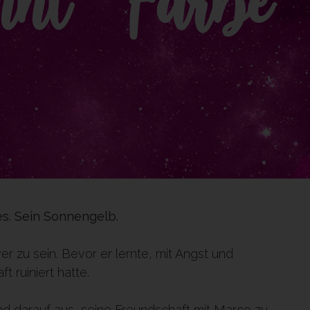
nnt Farbe
es. Sein Sonnengelb.
r zu sein. Bevor er lernte, mit Angst und
 ruiniert hatte.
nd darauf aus, seine Freundschaft mit Marco zu