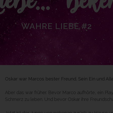
ebe... beke
WAHRE LIEBE #2
Oskar war Marcos bester Freund. Sein Ein und All
Aber das war früher. Bevor Marco aufhörte, ein Playe
Schmerz zu leben. Und bevor Oskar ihre Freundschaft
Jetzt ist der Junge von nebenan zurück zu Hause u